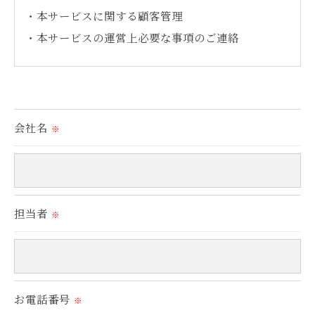
・本サービスに関する顧客管理
・本サービスの運営上必要な事項のご連絡
＜個人情報の提供について＞
当社ではお客様の同意を得た場合または法令に定め
られた場合を除き、
会社名
※
取得した個人情報を第三者に提供することはいたし
ません。
＜個人情報の委託について＞
担当者
※
当社では、利用目的の達成に必要な範囲において、
個人情報を外部に委託する場合があります。
これらの委託先に対しては個人情報保護契約等の措
お電話番号
置をとり、適切な監督を行います。
※