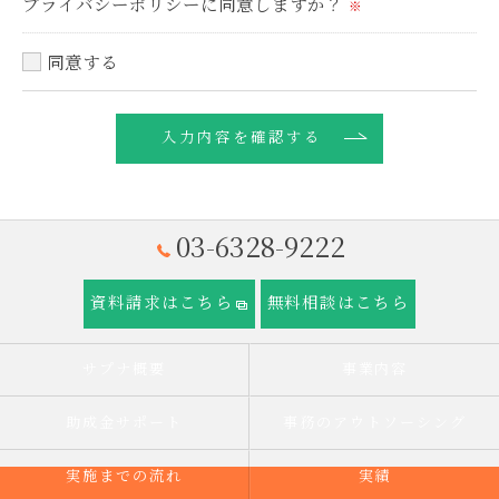
プライバシーポリシーに同意しますか？
※
す。
同意する
個人情報の開示･訂正･削除・利用停止の具体的手続
きにつきましては、お電話でお問合せ下さい。
03-6328-9222
資料請求はこちら
無料相談はこちら
サプナ概要
事業内容
助成金サポート
事務のアウトソーシング
実施までの流れ
実績