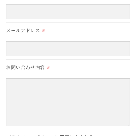
＜個人情報の安全管理＞
当社では、個人情報の漏洩等がなされないよう、適
メールアドレス
切に安全管理対策を実施します。
※
＜個人情報を与えなかった場合に生じる結果＞
必要な情報を頂けない場合は、それに対応した当社
お問い合わせ内容
のサービスをご提供できない場合がございますので
※
予めご了承ください。
＜個人情報の開示･訂正・削除･利用停止の手続につ
いて＞
当社では、お客様の個人情報の開示･訂正･削除・利
用停止の手続を定めさせて頂いております。
ご本人である事を確認のうえ、対応させて頂きま