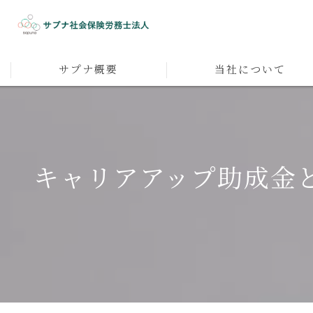
サプナ概要
当社について
代表者メッセージ
人材育成
採用
キャリアアップ助成金
人事企画
マネジメント
社員研修