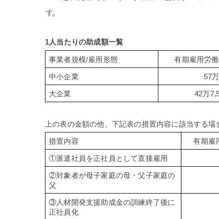
す。
1人当たりの助成額一覧
事業者規模/雇用形態
有期雇用労働
中小企業
57
大企業
42万7,
上の表の金額の他、下記表の措置内容に該当する場
措置内容
有期雇
①派遣社員を正社員として直接雇用
②対象者が母子家庭の母・父子家庭の
父
③人材開発支援助成金の訓練終了後に
正社員化