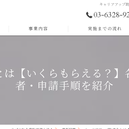
キャリアアップ
03-6328-9
事業内容
実施までの流れ
助成金サポート
労務顧問
とは【いくらもらえる？】
採用戦略
者・申請手順を紹介
人事制度構築
人材育成
組織開発