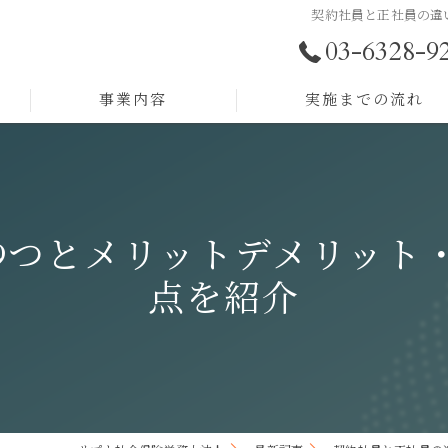
契約社員と正社員の違
03-6328-9
事業内容
実施までの流れ
助成金サポート
労務顧問
9つとメリットデメリット
採用戦略
点を紹介
人事制度構築
人材育成
組織開発