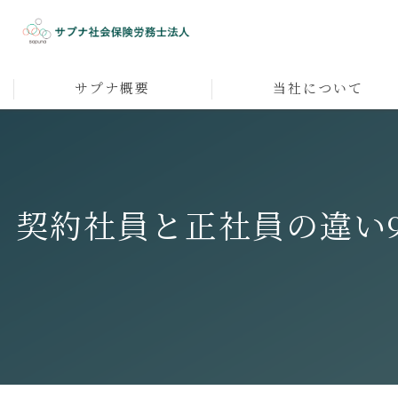
サプナ概要
当社について
代表者メッセージ
人材育成
採用
契約社員と正社員の違い
人事企画
マネジメント
社員研修