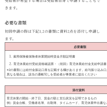
受給者が希望する場合は受給者自身で申請することもで
きます。
必要な書類
初回申請の際は下記1,2の書類に資料2点を添付し申請し
ます。
必要書類
雇用保険被保険者休業開始時賃金月額証明書
育児休業給付受給資格確認票・（初回）育児休業給付金支給申請書
※2の書類には給付金振込口座を記載する欄があります。給与振り込み口
異なる場合は、該当の通帳写しを受給者が事業者に提出ください
添付資料
育児休業の開始・終了日、賃金の額と支払状況を証明できるもの
例）賃金台帳、労働者名簿、出勤簿、タイムカード、育児休業申出書な