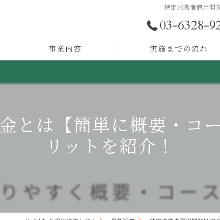
特定求職者雇用開
03-6328-9
事業内容
実施までの流れ
助成金サポート
労務顧問
金とは【簡単に概要・コ
採用戦略
リットを紹介！
人事制度構築
人材育成
組織開発