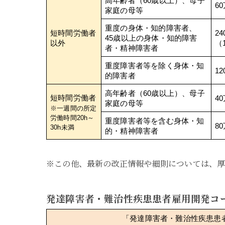
高年齢者（60歳以上）、母子
6
家庭の母等
重度の身体・知的障害者、
短時間労働者
2
45歳以上の身体・知的障害
以外
（
者・精神障害者
重度障害者等を除く身体・知
1
的障害者
高年齢者（60歳以上）、母子
短時間労働者
4
家庭の母等
※一週間の所定
労働時間20h～
重度障害者等を含む身体・知
8
30h未満
的・精神障害者
※この他、最新の改正情報や細則については、
発達障害者・難治性疾患患者雇用開発コ
「発達障害者・難治性疾患患