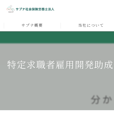
サプナ概要
当社について
代表者メッセージ
人材育成
採用
特定求職者雇用開発助成
人事企画
マネジメント
社員研修