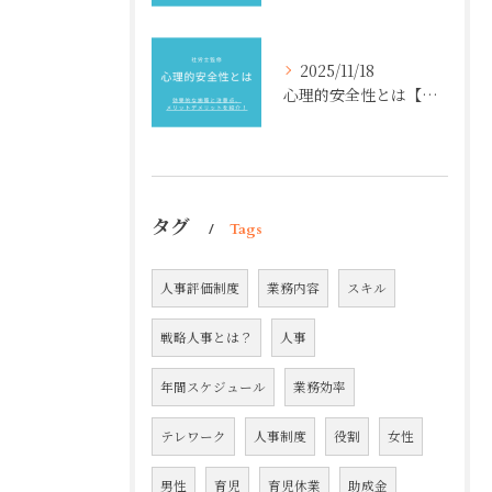
2025/11/18
心理的安全性とは【社労士監修】効果的な施策と注意点、メリットデメリットを紹介！
タグ
Tags
人事評価制度
業務内容
スキル
戦略人事とは？
人事
年間スケジュール
業務効率
テレワーク
人事制度
役割
女性
男性
育児
育児休業
助成金