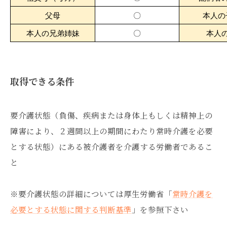
父母
〇
本人の
本人の兄弟姉妹
〇
本人
取得できる条件
要介護状態（負傷、疾病または身体上もしくは精神上の
障害により、２週間以上の期間にわたり常時介護を必要
とする状態）にある被介護者を介護する労働者であるこ
と
※要介護状態の詳細については厚生労働省「
常時介護を
必要とする状態に関する判断基準
」を参照下さい