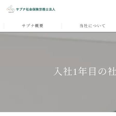
サプナ概要
当社について
代表者メッセージ
人材育成
採用
入社1年目の
人事企画
マネジメント
社員研修