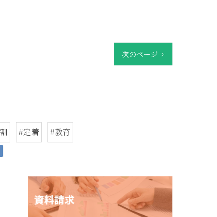
次のページ >
役割
#定着
#教育