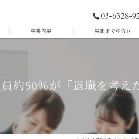
03-6328-9
事業内容
実施までの流れ
助成金サポート
労務顧問
社員約50％が「退職を考え
採用戦略
人事制度構築
人材育成
組織開発