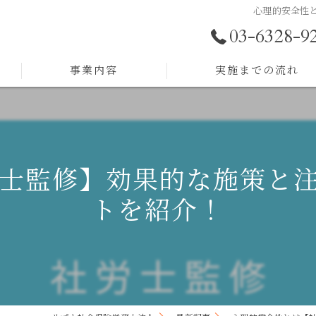
心理的安全性
03-6328-9
事業内容
実施までの流れ
助成金サポート
労務顧問
士監修】効果的な施策と
採用戦略
トを紹介！
人事制度構築
人材育成
組織開発