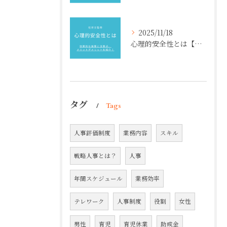
2025/11/18
心理的安全性とは【社労士監修】効果的な施策と注意点、メリットデメリットを紹介！
タグ
Tags
人事評価制度
業務内容
スキル
戦略人事とは？
人事
年間スケジュール
業務効率
テレワーク
人事制度
役割
女性
男性
育児
育児休業
助成金