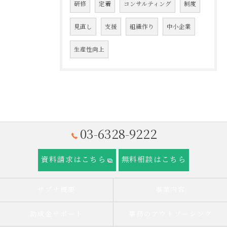
研修
定着
コンサルティング
制度
見直し
支援
組織作り
中小企業
生産性向上
03-6328-9222
資料請求はこちら
無料相談はこちら
サプナ概要
事業内容
助成金サポート
事務のアウトソーシング