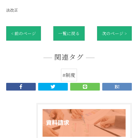
法改正
< 前のページ
一覧に戻る
次のページ >
関連タグ
#制度