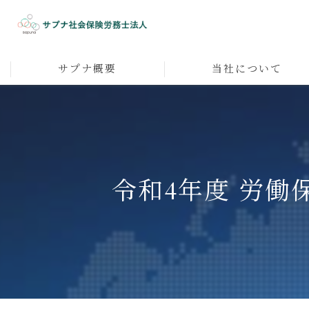
サプナ概要
当社について
代表者メッセージ
人材育成
採用
令和4年度 労
人事企画
マネジメント
社員研修