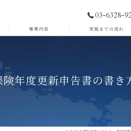
03-6328-9
事業内容
実施までの流れ
助成金サポート
労務顧問
働保険年度更新申告書の書き
採用戦略
人事制度構築
人材育成
組織開発