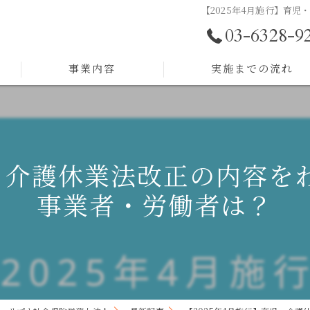
【2025年4月施行】育
03-6328-9
事業内容
実施までの流れ
助成金サポート
労務顧問
児・介護休業法改正の内容
採用戦略
事業者・労働者は？
人事制度構築
人材育成
組織開発