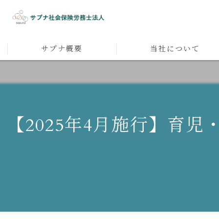
サプナ概要
当社について
代表者メッセージ
人材育成
採用
【2025年4月施行】育
人事企画
マネジメント
社員研修