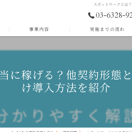
スポットワークとは
03-6328-9
事業内容
実施までの流れ
助成金サポート
労務顧問
当に稼げる？他契約形態
採用戦略
け導入方法を紹介
人事制度構築
人材育成
組織開発