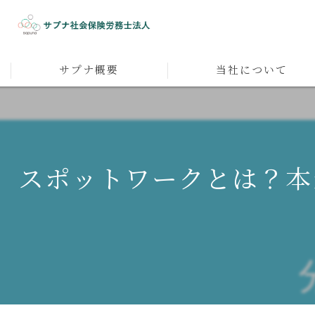
サプナ概要
当社について
代表者メッセージ
人材育成
採用
スポットワークとは？本
人事企画
マネジメント
社員研修